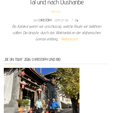
Tal und nach Dushanbe
Tajikistan
Von
CHRISTOPH
2019-07-06
7
Bis Karakol waren wir unschlüssig, welche Route wir befahren
sollten. Die längste, durch das Wakhantal an der afghanischen
Grenze entlang,…
Weiterlesen
„BE ON TOUR“ 2026: CHRISTOPH UND IBO