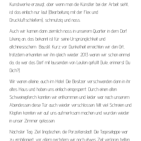
Kunstwerke erzeugt, aber wenn man die Künstler bei der Arbeit sieht,
ist das einfach nur laut (Bearbeitung mit der Flex und
Druckluftschleifern), schmutzig und nass.
Auch wir kamen dann ziemlich nass in unserem Quartier in dem Dorf
Likeng an, das bekannt ist für seine Ursprünglichkeit und
altchinesischem Baustil. Kurz vor Dunkelheit erreichten wir den Ort,
trotzdem erkannten wir ihn gleich wieder. 2013 waren wir schon einmal
da, da war das Dorf mit tausenden von Leuten gefüllt (Jule, erinnerst Du
Dich?).
Wir waren alleine, auch im Hotel. Die Besitzer verschwanden dann in ihr
altes Haus und haben uns einfach eingesperrt. Durch einen alten
Schweinepferch konnten wir entkommen und leider war nach unserem
Abendessen diese Tür auch wieder verschlossen. Mit viel Schreien und
Klopfen konnten wir auf uns aufmerksam machen und wurden wieder
in unser Zimmer gelassen.
Nächster Tag: Ziel Jingdezhen, die Porzellanstadt. Die Tagesetappe war
zu ambitioniert, vor allem nachdem wir noch etwas Zeit verloren hatten,