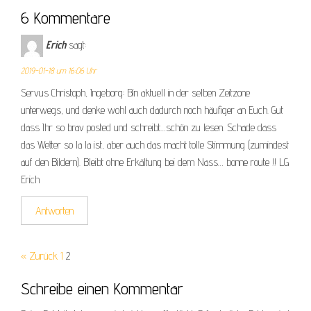
6 Kommentare
Erich
sagt:
2019-01-18 um 16:06 Uhr
Servus Christoph, Ingeborg: Bin aktuell in der selben Zeitzone
unterwegs, und denke wohl auch dadurch noch häufiger an Euch. Gut
dass Ihr so brav posted und schreibt…schön zu lesen. Schade dass
das Wetter so la la ist, aber auch das macht tolle Stimmung (zumindest
auf den Bildern). Bleibt ohne Erkältung bei dem Nass… bonne route !! LG
Erich
Antworten
« Zurück
1
2
Schreibe einen Kommentar