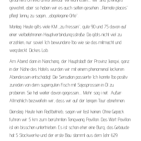
gewohnt, aber so haben wir es auch selten gesehen. „Remote places“
pflegt Jenny zu sagen, „abgelegene Orte“.
Montag: Heute gilts viele KM „zu fressen“, gute 90 und 75 davon auf
einer vielbefahrenen Hauptverbindungsstraße. Da gibts nicht viel zu
erzählen, nur soviel: Ich bewundere Ibo wie sie das mitmacht und
wegsteckt. Dickes Lob.
Am Abend dann in Nanchang, der Hauptstadt der Provinz Jiangxi, ganz
in der Nähe des Hotels wurden wir mit einem phenomenal leckeren
Abendessen entschädigt. Die Sensation passierte: Ich konnte Ibo positiv
zureden von dem superguten Fisch mit Sojasprossen in Öl zu
probieren. Sie hat weiter davon gegessen…. Mehr sog i net. Außer:
Allmählich bezweifeln wir, dass wir auf der langen Tour abnehmen.
Dienstag: Heute kein Radlbetrieb, sagen wir fast keinen. Ohne Gepäck
fuhren wir 5 km zum berühmten Tengwang Pavillon. Das Wort Pavillon
ist ein bisschen untertrieben. Es ist schon eher eine Burg, das Gebäude
hat 5 Stockwerke und der erste Bau stammt aus dem Jahr 629.