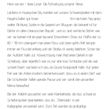
Here we are – liebe Leser. Die Fortsetzung unserer Reise…
Letztens in Huangshan City konnten wir unsere Schwierigkeiten mit dem
Hauptschalter gut lösen. Am nächsten Tag gings
weiter Richtung Süden in die Gegend um Wuyuan, die bekannt ist für
Dörfer im alten chinesischen Baustil… und es sind wirkliche Dörfer wie
wir sie kennen mit ein paar tausend Einwohnern. Etwa zur Hälfte der ca
80 – 90 km überquert man einen Pass und dann gehts flott bergab
immer ein Flusstal entlang und die Straße ist wenig befahren. Schon bei
der Auffahrt hatte zur Abwechslung mein Rad einen Defekt in der
Schaltung, aber eigentlich war es nur eine lose Schraube und die war
schnell fixiert, nachdem ich das als Grund festgestellt hatte. Auf jeden
Fall war die Aktion insofern bemerkenswert, dass es in einem Dorf war.
Die Schulkinder hatten gerade Pause und wir somit den gesamten
Menschenauflauf.
Bei der Abfahrt passierten wir viele Kleinbetriebe, die das schwarze
Schiefergestein bearbeiteten, das als „Tintenstein“ in der
Kalligraphie verwendet wird. Zum Teil werden da großartige