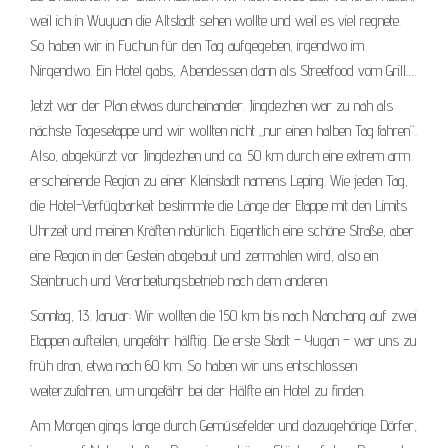
weil ich in Wuyuan die Altstadt sehen wollte und weil es viel regnete.
So haben wir in Fuchun für den Tag aufgegeben, irgendwo im
Nirgendwo. Ein Hotel gabs, Abendessen dann als Streetfood vom Grill….
Jetzt war der Plan etwas durcheinander. Jingdezhen war zu nah als
nächste Tagesetappe und wir wollten nicht „nur einen halben Tag fahren“.
Also, abgekürzt vor Jingdezhen und ca. 50 km durch eine extrem arm
erscheinende Region zu einer Kleinstadt namens Leping. Wie jeden Tag,
die Hotel-Verfügbarkeit bestimmte die Länge der Etappe mit den Limits
Uhrzeit und meinen Kräften natürlich. Eigentlich eine schöne Straße, aber
eine Region in der Gestein abgebaut und zermahlen wird, also ein
Steinbruch und Verarbeitungsbetrieb nach dem anderen.
Sonntag, 13. Januar: Wir wollten die 150 km bis nach Nanchang auf zwei
Etappen aufteilen, ungefähr hälftig. Die erste Stadt – Yugan – war uns zu
früh dran, etwa nach 60 km. So haben wir uns entschlossen
weiterzufahren, um ungefähr bei der Hälfte ein Hotel zu finden.
Am Morgen gings lange durch Gemüsefelder und dazugehörige Dörfer,