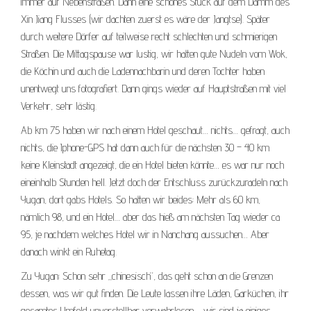
immer auf Nebenstraßen. Dann eine schönes Stück auf dem Damm des
Xin Jiang Flusses (wir dachten zuerst es wäre der Jangtse). Später
durch weitere Dörfer auf teilweise recht schlechten und schmierigen
Straßen. Die Mittagspause war lustig, wir hatten gute Nudeln vom Wok,
die Köchin und auch die Ladennachbarin und deren Tochter haben
unentwegt uns fotografiert. Dann gings wieder auf Hauptstraßen mit viel
Verkehr, sehr lästig.
Ab km 75 haben wir nach einem Hotel geschaut… nichts… gefragt, auch
nichts, die Iphone-GPS hat dann auch für die nächsten 30 – 40 km
keine Kleinstadt angezeigt, die ein Hotel bieten könnte… es war nur noch
eineinhalb Stunden hell. Jetzt doch der Entschluss zurückzuradeln nach
Yugan, dort gabs Hotels. So hatten wir beides: Mehr als 60 km,
nämlich 98, und ein Hotel… aber das hieß am nächsten Tag wieder ca
95, je nachdem welches Hotel wir in Nanchang aussuchen… Aber
danach winkt ein Ruhetag.
Zu Yugan: Schon sehr „chinesisch“, das geht schon an die Grenzen
dessen, was wir gut finden. Die Leute lassen ihre Läden, Garküchen, ihr
gesamtes Umfeld unvorstellbar verwahrlosen…. wir sind ja einiges