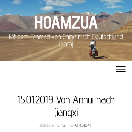
HOAMZUA
Mit dem Fahrrad von China nach Deutschland
(2019)
15.01.2019 Von Anhui nach
Jiangxi
2019-01-15
6
Von
CHRISTOPH