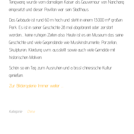
Tengwang wurde vom damaligen Kaiser als Gouvernour von Nanchang
eingesetzt und dieser Pavillon war sein Stadthaus.
Das Gebäude ist rund 60 m hoch und steht in einem 13.000 m² großen
Park. Es ist in seiner Geschichte 28 mal abgebrannt oder zerstört
worden… keine ruhigen Zeiten also. Heute ist es ein Museum das seine
Geschichte und viele Gegenstände wie Musikinstrumente, Porzellan,
Skulpturen, Kleidung uvm. ausstellt sowie auch viele Gemälde mit
historischen Motiven.
Schön so ein Tag zum Ausruhen und a bissl chinesische Kultur
genießen.
Zur Bildergalerie: Immer weiter …
Kategorie
China